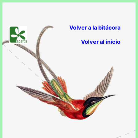
Saltar
al
contenido
Volver a la bitácora
Volver al inicio