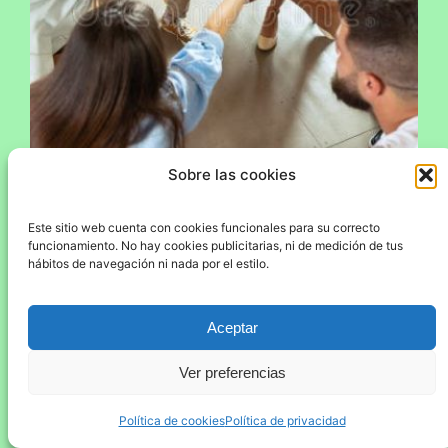
Sobre las cookies
Este sitio web cuenta con cookies funcionales para su correcto
funcionamiento. No hay cookies publicitarias, ni de medición de tus
hábitos de navegación ni nada por el estilo.
Nos presentamos a la convocatoria de la
Aceptar
Fundación CEPA para impulsar tratamientos
continuados en la provincia de León.
Ver preferencias
Sabiendo que las coberturas públicas en
salud mental son escasas, presentamos un
Política de cookies
Política de privacidad
proyecto por primera vez, a la Fundación