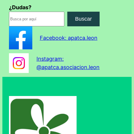
¿Dudas?
Buscar
Facebook: apatca.leon
Instagram:
@apatca.asociacion.leon