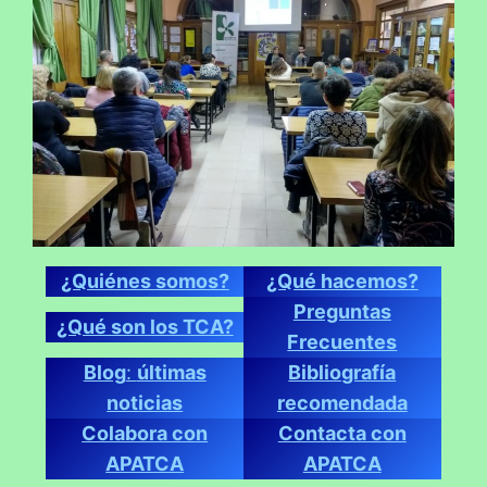
¿Quiénes somos?
¿Qué hacemos?
Preguntas
¿Qué son los TCA?
Frecuentes
Blog
:
últimas
Bibliografía
noticias
recomendada
Colabora con
Contacta con
APATCA
APATCA